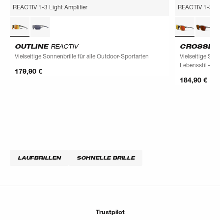
REACTIV 1-3 Light Amplifier
REACTIV 1-3 Lig
OUTLINE
REACTIV
CROSSLI
Vielseitige Sonnenbrille für alle Outdoor-Sportarten
Vielseitige Sonn
Lebensstil – m
179,90 €
184,90 €
LAUFBRILLEN
SCHNELLE BRILLE
Trustpilot