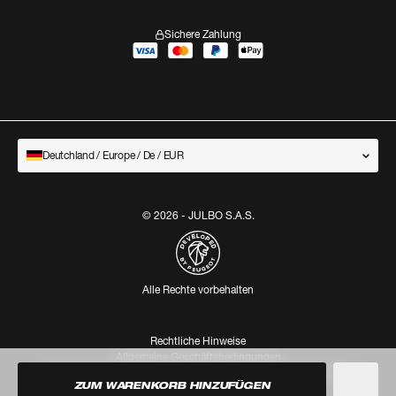
Sichere Zahlung
Deutchland / Europe / De / EUR
© 2026 - JULBO S.A.S.
Alle Rechte vorbehalten
Rechtliche Hinweise
Allgemeine Geschäftsbedingungen
Bestimmungen zum Datenschutz und zum Umgang mit Cookies
ZUM WARENKORB HINZUFÜGEN
European regulation (eu) 2016/425