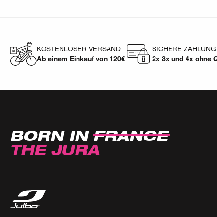
KOSTENLOSER VERSAND
SICHERE ZAHLUNG
Ab einem Einkauf von 120€
2x 3x und 4x ohne 
BORN IN
FRANCE
THE JURA