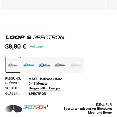
Was unsere Kunden sagen
Was unsere Kunden sagen
LOOP S
SPECTRON
39,90 €
Auf Lager
FASSUNG:
MATT - Hellrosa / Rosa
GRÖSSE:
0-18 Monate
VORTEIL:
Hergestellt in Europa
GLÄSER :
SPECTRON
IDEAL FÜR
Sportarten mit starker Blendung:
Meer und Berge