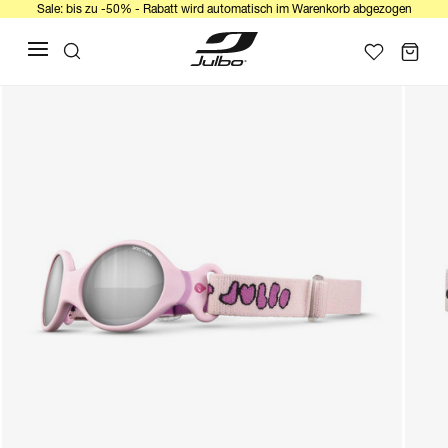
Sale: bis zu -50% - Rabatt wird automatisch im Warenkorb abgezogen