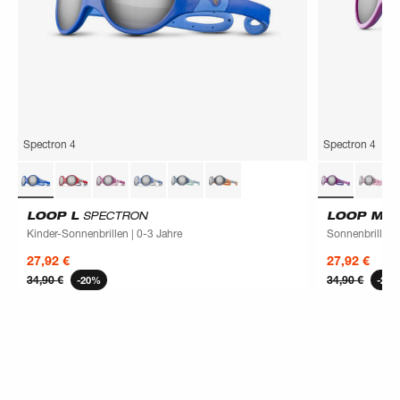
Spectron 4
Spectron 4
LOOP L
SPECTRON
LOOP M
S
Kinder-Sonnenbrillen | 0-3 Jahre
Sonnenbrille fü
27,92 €
27,92 €
34,90 €
34,90 €
-20%
-20