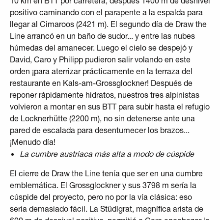
10 km en BTT por carretera, después 1400 m de desnivel
positivo caminando con el parapente a la espalda para
llegar al Cimaroos (2421 m). El segundo día de Draw the
Line arrancó en un baño de sudor... y entre las nubes
húmedas del amanecer. Luego el cielo se despejó y
David, Caro y Philipp pudieron salir volando en este
orden ¡para aterrizar prácticamente en la terraza del
restaurante en Kals-am-Grossglockner! Después de
reponer rápidamente hidratos, nuestros tres alpinistas
volvieron a montar en sus BTT para subir hasta el refugio
de Locknerhütte (2200 m), no sin detenerse ante una
pared de escalada para desentumecer los brazos...
¡Menudo día!
La cumbre austriaca más alta a modo de cúspide
El cierre de Draw the Line tenía que ser en una cumbre
emblemática. El Grossglockner y sus 3798 m sería la
cúspide del proyecto, pero no por la vía clásica: eso
sería demasiado fácil. La Stüdlgrat, magnífica arista de