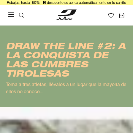
Rebajas: hasta -50% - El descuento se aplica automáticamente en tu carrito
DRAW THE LINE #2: A
LA CONQUISTA DE
LAS CUMBRES
TIROLESAS
Toma a tres atletas, llévalos a un lugar que la mayoría de
ellos no conoce...