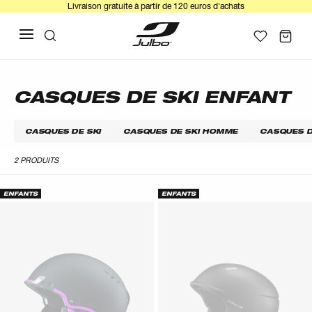
Livraison gratuite à partir de 120 euros d'achats
CASQUES DE SKI ENFANT
CASQUES DE SKI
CASQUES DE SKI HOMME
CASQUES D
2 PRODUITS
ENFANTS
ENFANTS