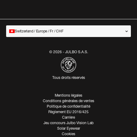
Switzerland / Europe / Fr / CHF
© 2026 - JULBO S.A.S.
Tous droits réservés
Mentions légales
Conditions générales de ventes
Politique de confidentialité
Règlement EU 2016/425
Carrière
Jeu concours Julbo Vision Lab
Solar Eyewear
FILTRER ET TRIER
Cookies