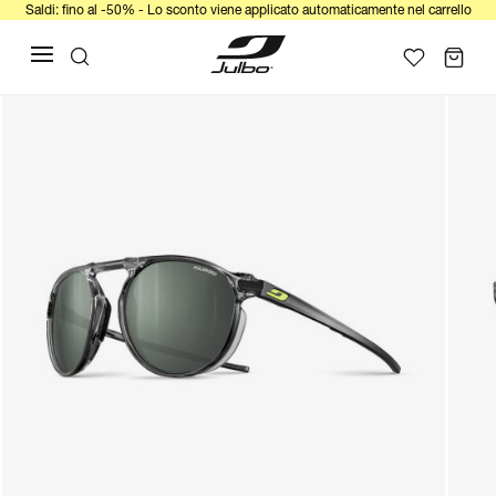
Saldi: fino al -50% - Lo sconto viene applicato automaticamente nel carrello